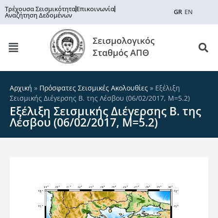
Τρέχουσα Σεισμικότητα
Επικοινωνία
GR
EN
Αναζήτηση Δεδομένων
Αρχική
»
Πρόσφατες Σεισμικές Ακολουθίες
»
Εξέλιξη
Σεισμικής Διέγερσης Β. της Λέσβου (06/02/2017, Μ=5.2)
Εξέλιξη Σεισμικής Διέγερσης Β. της
Λέσβου (06/02/2017, Μ=5.2)