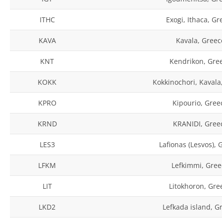
ITHC
Exogi, Ithaca, Gr
KAVA
Kavala, Greec
KNT
Kendrikon, Gre
KOKK
Kokkinochori, Kavala
KPRO
Kipourio, Gree
KRND
KRANIDI, Gree
LES3
Lafionas (Lesvos), 
LFKM
Lefkimmi, Gree
LIT
Litokhoron, Gre
LKD2
Lefkada island, G