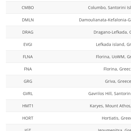
CMBO
Columbo, Santorini Isl
DMLN
Damoulianata-Kefalonia-G
DRAG
Dragano-Lefkada, 
EVGI
Lefkada island, G
FLNA
Florina, UoWM, G
FNA
Florina, Greec
GRG
Griva, Greec
GVRL
Gavrilos Hill, Santori
HMT1
Karyes, Mount Athos
HORT
Hortiatis, Gree
IGT
Igoumenitsa, Gr