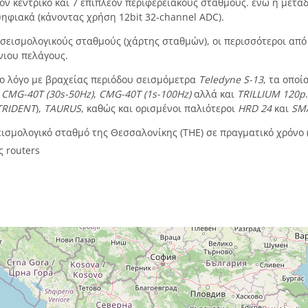
τον κεντρικό και 7 επιπλέον περιφερειακούς σταθμούς. ενώ η με
ηφιακά (κάνοντας χρήση 12bit 32-channel ADC).
3 σεισμολογικούς σταθμούς (χάρτης σταθμών), οι περισσότεροι από
νιου πελάγους.
ιο λόγο με βραχείας περιόδου σεισμόμετρα
Teledyne S-13
, τα οπο
,
CMG-40Τ (30s-50Hz)
,
CMG-40Τ (1s-100Hz)
αλλά και
TRILLIUM 120p
TRIDENT
),
TAURUS
, καθώς και ορισμένοι παλιότεροι
HRD 24
και
SM
εισμολογικό σταθμό της Θεσσαλονίκης (THE) σε πραγματικό χρόνο (
 routers