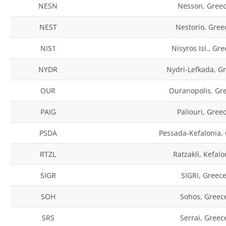
NESN
Nesson, Gree
NEST
Nestorio, Gree
NIS1
Nisyros Isl., Gr
NYDR
Nydri-Lefkada, G
OUR
Ouranopolis, Gr
PAIG
Paliouri, Gree
PSDA
Pessada-Kefalonia,
RTZL
Ratzakli, Kefalo
SIGR
SIGRI, Greec
SOH
Sohos, Greec
SRS
Serrai, Greec