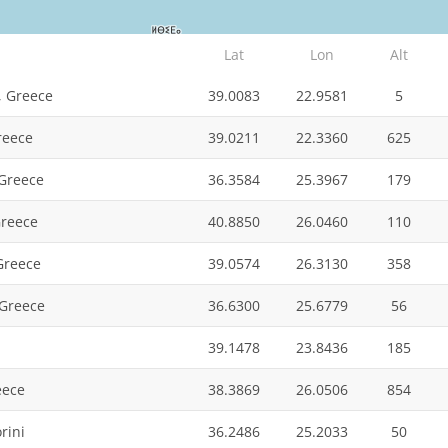
Lat
Lon
Alt
, Greece
39.0083
22.9581
5
reece
39.0211
22.3360
625
 Greece
36.3584
25.3967
179
Greece
40.8850
26.0460
110
Greece
39.0574
26.3130
358
 Greece
36.6300
25.6779
56
39.1478
23.8436
185
eece
38.3869
26.0506
854
rini
36.2486
25.2033
50