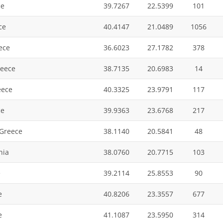
ce
39.7267
22.5399
101
ce
40.4147
21.0489
1056
eece
36.6023
27.1782
378
reece
38.7135
20.6983
14
eece
40.3325
23.9791
117
ce
39.9363
23.6768
217
 Greece
38.1140
20.5841
48
nia
38.0760
20.7715
103
e
39.2114
25.8553
90
e
40.8206
23.3557
677
e
41.1087
23.5950
314