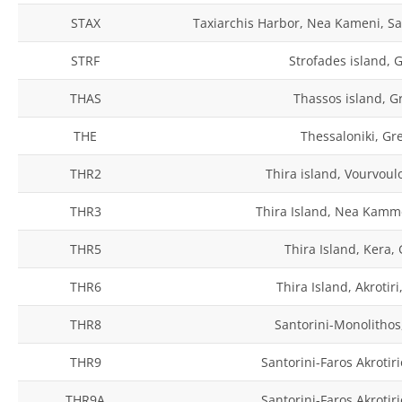
STAX
Taxiarchis Harbor, Nea Kameni, Sa
STRF
Strofades island, 
THAS
Thassos island, G
THE
Thessaloniki, Gr
THR2
Thira island, Vourvoul
THR3
Thira Island, Nea Kamm
THR5
Thira Island, Kera,
THR6
Thira Island, Akrotir
THR8
Santorini-Monolithos
THR9
Santorini-Faros Akrotir
THR9A
Santorini-Faros Akrotir