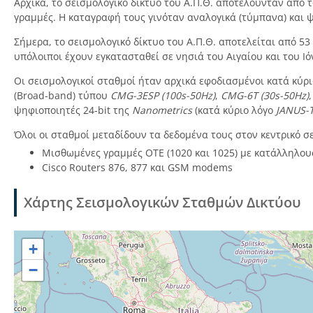
Αρχικά, το σεισμολογικό δίκτυο του Α.Π.Θ. αποτελούνταν από 
γραμμές. Η καταγραφή τους γινόταν αναλογικά (τύμπανα) και ψ
Σήμερα, το σεισμολογικό δίκτυο του Α.Π.Θ. αποτελείται από 5
υπόλοιποι έχουν εγκατασταθεί σε νησιά του Αιγαίου και του Ιό
Οι σεισμολογικοί σταθμοί ήταν αρχικά εφοδιασμένοι κατά κύρ
(Broad-band) τύπου
CMG-3ESP (100s-50Hz)
,
CMG-6Τ (30s-50Hz)
ψηφιοποιητές 24-bit της
Nanometrics
(κατά κύριο λόγο
JANUS-
Όλοι οι σταθμοί μεταδίδουν τα δεδομένα τους στον κεντρικό σ
Μισθωμένες γραμμές ΟΤΕ (1020 και 1025) με κατάλληλους
Cisco Routers 876, 877 και GSM modems
Χάρτης Σεισμολογικών Σταθμών Δικτύου
+
−