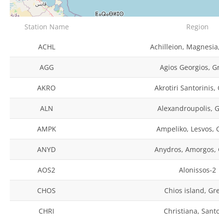
Station Name
Region
ACHL
Achilleion, Magnesia
AGG
Agios Georgios, G
AKRO
Akrotiri Santorinis,
ALN
Alexandroupolis, 
AMPK
Ampeliko, Lesvos, 
ANYD
Anydros, Amorgos,
AOS2
Alonissos-2
CHOS
Chios island, Gr
CHRI
Christiana, Santo