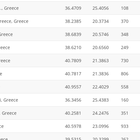
., Greece
36.4709
25.4056
108
reece, Greece
38.2385
20.3734
370
Greece
38.6839
20.5746
348
reece
38.6210
20.6560
249
reece
40.7809
21.3863
730
e
40.7817
21.3836
806
e
40.9557
22.4029
558
ni, Greece
36.3456
25.4383
160
, Greece
40.2581
24.2476
351
ce
40.5978
23.0996
933
eece
39.5315
20.3299
262