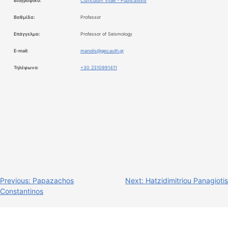
Βιογραφικό:
Curriculum Vitae - Publications
Βαθμίδα:
Professor
Επάγγελμα:
Professor of Seismology
E-mail:
manolis@geo.auth.gr
Τηλέφωνο:
+30 2310991411
Previous:
Papazachos
Next:
Hatzidimitriou Panagiotis
Constantinos